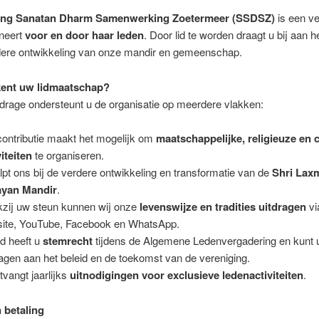
ting Sanatan Dharm Samenwerking Zoetermeer (SSDSZ)
is een ve
oneert
voor en door haar leden
. Door lid te worden draagt u bij aan 
dere ontwikkeling van onze mandir en gemeenschap.
kent uw lidmaatschap?
drage ondersteunt u de organisatie op meerdere vlakken:
ontributie maakt het mogelijk om
maatschappelijke, religieuze en c
viteiten
te organiseren.
lpt ons bij de verdere ontwikkeling en transformatie van de
Shri Lax
ayan Mandir
.
zij uw steun kunnen wij onze
levenswijze en tradities uitdragen
vi
ite, YouTube, Facebook en WhatsApp.
id heeft u
stemrecht
tijdens de Algemene Ledenvergadering en kunt 
ragen aan het beleid en de toekomst van de vereniging.
tvangt jaarlijks
uitnodigingen voor exclusieve ledenactiviteiten
.
 betaling