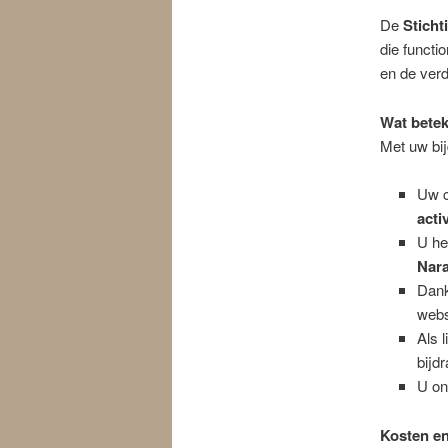
De
Stich
die functi
en de ver
Wat bete
Met uw bij
Uw c
acti
U he
Nar
Dank
webs
Als l
bijd
U on
Kosten en