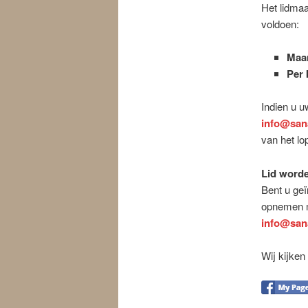
Het lidma
voldoen:
Maan
Per 
Indien u u
info@san
van het lo
Lid word
Bent u geï
opnemen me
info@san
Wij kijken