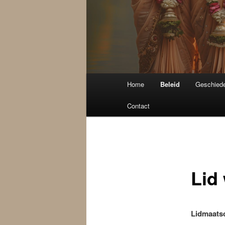
Hoofdmenu
Home
Beleid
Geschiede
Spring
Contact
naar
de
primaire
Lid
inhoud
Lidmaats