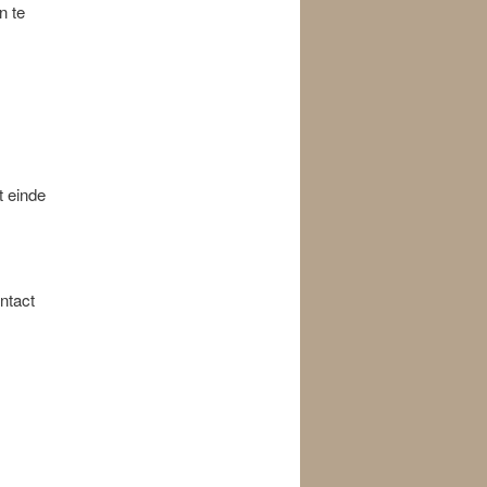
n te
t einde
ntact