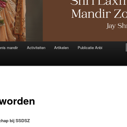
nis mandir
Activiteiten
Artikelen
Publicatie Anbi
 worden
chap bij SSDSZ