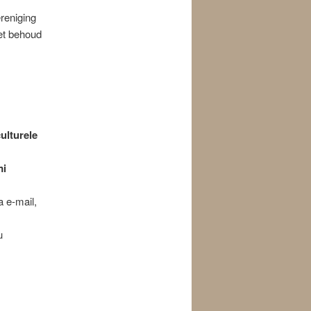
reniging
het behoud
ulturele
mi
a e-mail,
u