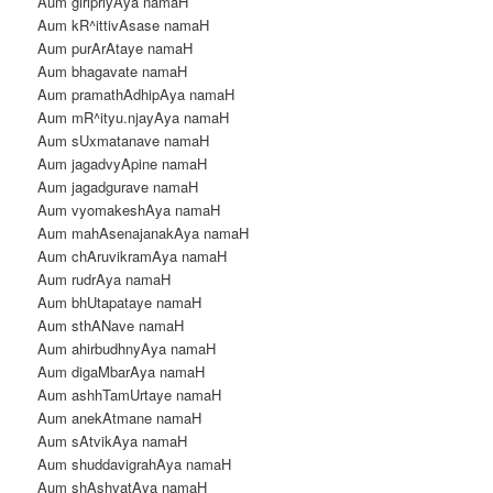
Aum giripriyAya namaH
Aum kR^ittivAsase namaH
Aum purArAtaye namaH
Aum bhagavate namaH
Aum pramathAdhipAya namaH
Aum mR^ityu.njayAya namaH
Aum sUxmatanave namaH
Aum jagadvyApine namaH
Aum jagadgurave namaH
Aum vyomakeshAya namaH
Aum mahAsenajanakAya namaH
Aum chAruvikramAya namaH
Aum rudrAya namaH
Aum bhUtapataye namaH
Aum sthANave namaH
Aum ahirbudhnyAya namaH
Aum digaMbarAya namaH
Aum ashhTamUrtaye namaH
Aum anekAtmane namaH
Aum sAtvikAya namaH
Aum shuddavigrahAya namaH
Aum shAshvatAya namaH