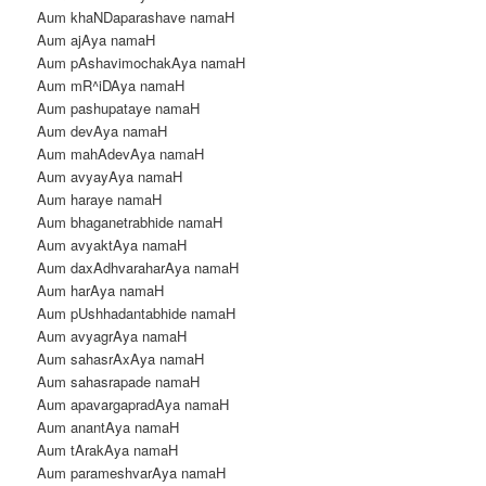
Aum khaNDaparashave namaH
Aum ajAya namaH
Aum pAshavimochakAya namaH
Aum mR^iDAya namaH
Aum pashupataye namaH
Aum devAya namaH
Aum mahAdevAya namaH
Aum avyayAya namaH
Aum haraye namaH
Aum bhaganetrabhide namaH
Aum avyaktAya namaH
Aum daxAdhvaraharAya namaH
Aum harAya namaH
Aum pUshhadantabhide namaH
Aum avyagrAya namaH
Aum sahasrAxAya namaH
Aum sahasrapade namaH
Aum apavargapradAya namaH
Aum anantAya namaH
Aum tArakAya namaH
Aum parameshvarAya namaH