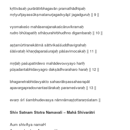
kṛttivāsaḥ purārātirbhagavān pramathādhipaḥ
mṛtyuñjayassūkṣmatanurjagadvyāpī jagadguruḥ || 9 ||
vyomakeśo mahāsenajanakaścāruvikramaḥ
rudro bhūtapatiḥ sthāṇurahirbhudhno digambaraḥ || 10 ||
aṣṭamūrtiranekātmā sāttvikaśśuddhavigrahaḥ
śāśvataḥ khaṇḍaparaśurajaḥ pāśavimocakaḥ || 11 ||
mṛḍaḥ paśupatirdevo mahādevo‌உvyayo hariḥ
pūṣadantabhidavyagro dakṣādhvaraharo haraḥ || 12 ||
bhaganetrabhidavyakto sahasrākṣassahasrapāt
apavargaprado‌உnantastārakaḥ parameśvaraḥ || 13 ||
evaṃ śrī śambhudevasya nāmnāmaṣṭottaraṃśatam ||
Shiv Satnam Stotra Namavali – Mahâ Shivarâtri
Aum shivAya namaH