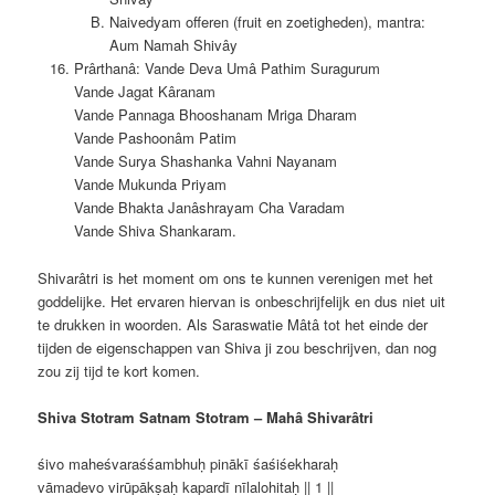
Naivedyam offeren (fruit en zoetigheden), mantra:
Aum Namah Shivây
Prârthanâ: Vande Deva Umâ Pathim Suragurum
Vande Jagat Kâranam
Vande Pannaga Bhooshanam Mriga Dharam
Vande Pashoonâm Patim
Vande Surya Shashanka Vahni Nayanam
Vande Mukunda Priyam
Vande Bhakta Janâshrayam Cha Varadam
Vande Shiva Shankaram.
Shivarâtri is het moment om ons te kunnen verenigen met het
goddelijke. Het ervaren hiervan is onbeschrijfelijk en dus niet uit
te drukken in woorden. Als Saraswatie Mâtâ tot het einde der
tijden de eigenschappen van Shiva ji zou beschrijven, dan nog
zou zij tijd te kort komen.
Shiva Stotram Satnam Stotram – Mahâ Shivarâtri
śivo maheśvaraśśambhuḥ pinākī śaśiśekharaḥ
vāmadevo virūpākṣaḥ kapardī nīlalohitaḥ || 1 ||