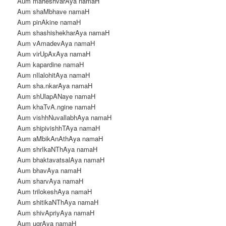
Aum maheshvarAya namaH
Aum shaMbhave namaH
Aum pinAkine namaH
Aum shashishekharAya namaH
Aum vAmadevAya namaH
Aum virUpAxAya namaH
Aum kapardine namaH
Aum nIlalohitAya namaH
Aum sha.nkarAya namaH
Aum shUlapANaye namaH
Aum khaTvA.ngine namaH
Aum vishhNuvallabhAya namaH
Aum shipivishhTAya namaH
Aum aMbikAnAthAya namaH
Aum shrIkaNThAya namaH
Aum bhaktavatsalAya namaH
Aum bhavAya namaH
Aum sharvAya namaH
Aum trilokeshAya namaH
Aum shitikaNThAya namaH
Aum shivApriyAya namaH
Aum ugrAya namaH