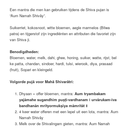
Een mantra die men kan gebruiken tijdens de Shiva pujan is
“Aum Namah Shivây”.
Suikerriet, kokosnoot, witte bloemen, aegle marmelos (Bilwa
patra) en tijgerstof zijn ingrediënten en attributen die favoriet zijn
van Shiva ji.
Benodigdheden:
Bloemen, water, melk, dahi, ghee, honing, suiker, watte, rijst, bel
ke patta, chandan, sindoer, hardi, tulsi, wierook, diya, prasaad
(fruit), Sopari en kleingeld.
Volgorde pujâ voor Mahâ Shivarâtri:
Dhyaan = offer bloemen, mantra:
Aum tryambakam
yajāmahe sugandhim puṣṭi-vardhanam ǀ urvārukam-iva
bandhanān mrityormukṣīya māmritāt ǁ
4 keer water offeren met een lepel uit een lota, mantra: Aum
Namah Shivây
Melk over de Shivalingam gieten, mantra: Aum Namah