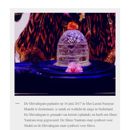
De Shivalingam geplaatst op 16 juni 2017 in Shri Laxmi Narayan
Mandir te Zoetermeer, is uniek en wellicht de enige in Nederland.
De Shivalingam is gemaakt van kristal (sphatiek) en heeft een Shree
Yantram erop gegraveerd. De Shree Yantram staat symbool voor
Shakti en de Shivalingam staat symbool voor Shiva.