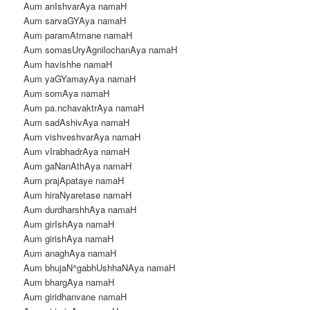
Aum anIshvarAya namaH
Aum sarvaGYAya namaH
Aum paramAtmane namaH
Aum somasUryAgnilochanAya namaH
Aum havishhe namaH
Aum yaGYamayAya namaH
Aum somAya namaH
Aum pa.nchavaktrAya namaH
Aum sadAshivAya namaH
Aum vishveshvarAya namaH
Aum vIrabhadrAya namaH
Aum gaNanAthAya namaH
Aum prajApataye namaH
Aum hiraNyaretase namaH
Aum durdharshhAya namaH
Aum girIshAya namaH
Aum girishAya namaH
Aum anaghAya namaH
Aum bhujaN^gabhUshhaNAya namaH
Aum bhargAya namaH
Aum giridhanvane namaH