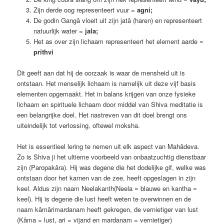
Zijn derde oog representeert vuur =
agni;
De godin Gangâ vloeit uit zijn jatâ (haren) en representeert
natuurlijk water =
jala;
Het as over zijn lichaam representeert het element aarde =
prithvi
Dit geeft aan dat hij de oorzaak is waar de mensheid uit is
ontstaan. Het menselijk lichaam is namelijk uit deze vijf basis
elementen opgemaakt. Het in balans krijgen van onze fysieke
lichaam en spirituele lichaam door middel van Shiva meditatie is
een belangrijke doel. Het nastreven van dit doel brengt ons
uiteindelijk tot verlossing, oftewel moksha.
Het is essentieel lering te nemen uit elk aspect van Mahâdeva.
Zo is Shiva ji het ultieme voorbeeld van onbaatzuchtig dienstbaar
zijn (Paropakâra). Hij was degene die het dodelijke gif, welke was
ontstaan door het karnen van de zee, heeft opgeslagen in zijn
keel. Aldus zijn naam Neelakanth(Neela = blauwe en kantha =
keel). Hij is degene die lust heeft weten te overwinnen en de
naam kâmârimardanam heeft gekregen, de vernietiger van lust
(Kâma = lust, ari = vijand en mardanam = vernietiger)