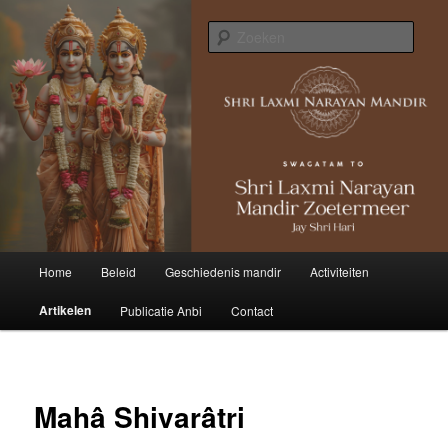
Zoek
Hoofdmenu
Home
Beleid
Geschiedenis mandir
Activiteiten
Spring
Artikelen
Publicatie Anbi
Contact
naar
de
primaire
Mahâ Shivarâtri
inhoud