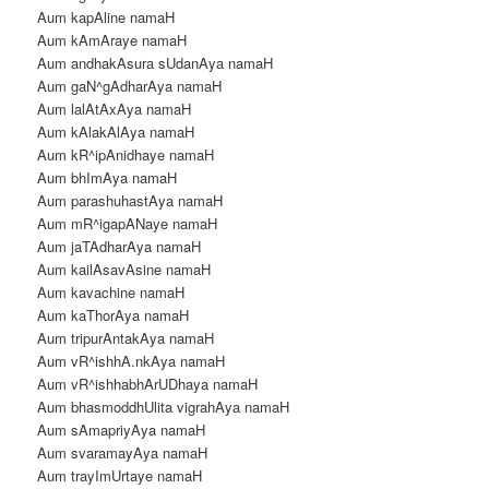
Aum kapAline namaH
Aum kAmAraye namaH
Aum andhakAsura sUdanAya namaH
Aum gaN^gAdharAya namaH
Aum lalAtAxAya namaH
Aum kAlakAlAya namaH
Aum kR^ipAnidhaye namaH
Aum bhImAya namaH
Aum parashuhastAya namaH
Aum mR^igapANaye namaH
Aum jaTAdharAya namaH
Aum kailAsavAsine namaH
Aum kavachine namaH
Aum kaThorAya namaH
Aum tripurAntakAya namaH
Aum vR^ishhA.nkAya namaH
Aum vR^ishhabhArUDhaya namaH
Aum bhasmoddhUlita vigrahAya namaH
Aum sAmapriyAya namaH
Aum svaramayAya namaH
Aum trayImUrtaye namaH