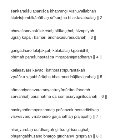
śaṅkaraśśūlapāṇiśca khaṭvāṅgī viṣṇuvallabhaḥ
śipiviṣṭombikānāthaḥ śrīkaṇṭho bhaktavatsalaḥ || 2 ||
bhavaśśarvastrilokeśaḥ śitikaṇṭhaḥ śivapriyaḥ
ugraḥ kapālī kāmārī andhakāsurasūdanaḥ || 3 ||
gaṅgādharo lalāṭākṣaḥ kālakālaḥ kṛpānidhiḥ
bhīmaḥ paraśuhastaśca mṛgapāṇirjaṭādharaḥ || 4 ||
kailāsavāsī kavacī kaṭhorastripurāntakaḥ
vṛṣāṅko vṛṣabhārūḍho bhasmoddhūḷitavigrahaḥ || 5 ||
sāmapriyassvaramayastrayīmūrtiranīśvaraḥ
sarvaṅñaḥ paramātmā ca somasūryāgnilocanaḥ || 6 ||
haviryaṅñamayassomaḥ pañcavaktrassadāśivaḥ
viśveśvaro vīrabhadro gaṇanāthaḥ prajāpatiḥ || 7 ||
hiraṇyaretaḥ durdharṣaḥ girīśo giriśonaghaḥ
bhujaṅgabhūṣaṇo bhargo giridhanvī giripriyaḥ || 8 ||