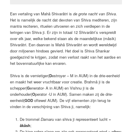
Een vertaling van Mahâ Shivarâtri is
de grote nacht van Shiva
.
Het is namelijk de nacht dat devoten van Shiva mediteren, zijn
mantra reciteren, rituelen uitvoeren en zich verdiepen in de
leringen van Shiva ji. Er zijn in totaal 12 Shivarâtri’s verspreidt
over elk jaar, welke bekend staan als de maandelijkse (mâsik)
Shivarâtri. Een daarvan is Mahâ Shivarâtri en wordt wereldwijd
door miljoenen hindoes gevierd. Het doel is Shiva Shankar
goedgezind te krijgen, zodat men verlost raakt van het aardse en
het bovennatuurlijke kan ervaren.
Shiva is de vernietiger(
D
estroyer – M in AUM) in de drie-eenheid
en maakt het weer vruchtbaar voor creatie. Brahmâ ji is de
schepper(
G
enerator- A in AUM) en Vishnu ji is de
onderhouder(
O
perator -U in AUM). Samen maken zij de drie-
eenheid(
GOD
oftewel AUM). De vijf elementen zijn terug te
vinden in de verschijning van Shiva ji, namelijk:
De trommel
Damaru
van shiva ji representeert lucht =
âkâsh
;
De king cobra slang om zijn nek representeert wind =
v
âyu;