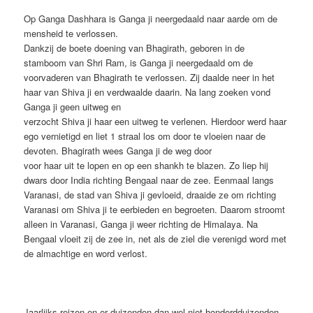
Op Ganga Dashhara is Ganga ji neergedaald naar aarde om de
mensheid te verlossen.
Dankzij de boete doening van Bhagirath, geboren in de
stamboom van Shri Ram, is Ganga ji neergedaald om de
voorvaderen van Bhagirath te verlossen. Zij daalde neer in het
haar van Shiva ji en verdwaalde daarin. Na lang zoeken vond
Ganga ji geen uitweg en
verzocht Shiva ji haar een uitweg te verlenen. Hierdoor werd haar
ego vernietigd en liet 1 straal los om door te vloeien naar de
devoten. Bhagirath wees Ganga ji de weg door
voor haar uit te lopen en op een shankh te blazen. Zo liep hij
dwars door India richting Bengaal naar de zee. Eenmaal langs
Varanasi, de stad van Shiva ji gevloeid, draaide ze om richting
Varanasi om Shiva ji te eerbieden en begroeten. Daarom stroomt
alleen in Varanasi, Ganga ji weer richting de Himalaya. Na
Bengaal vloeit zij de zee in, net als de ziel die verenigd word met
de almachtige en word verlost.
Jaarlijks reizen en er duizenden dan wel niet honderdduizenden