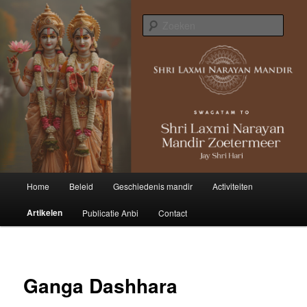
Zoek
Hoofdmenu
Home
Beleid
Geschiedenis mandir
Activiteiten
Spring
Artikelen
Publicatie Anbi
Contact
naar
de
primaire
Ganga Dashhara
inhoud