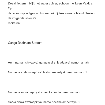
Desalniettemin blijft het water zuiver, schoon, heilig en Pavitra.
Op
deze voorspoedige dag kunnen wij tijdens onze ochtend rituelen
de volgende shloka’s
reciteren:
Ganga Dashhara Stotram
Aum namah shivaayai gangaayai shivadaayai namo namah,
Namaste vishnuroepinyai brahmamoertyai namo namah..1..
Namaste rudraroepinyai shaankaryai te namo namah,
Sarva dewa swaroepinyai namo bheshajamoertaye..2..