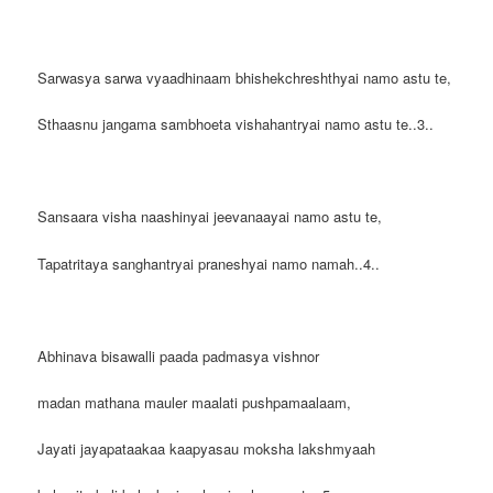
Sarwasya sarwa vyaadhinaam bhishekchreshthyai namo astu te,
Sthaasnu jangama sambhoeta vishahantryai namo astu te..3..
Sansaara visha naashinyai jeevanaayai namo astu te,
Tapatritaya sanghantryai praneshyai namo namah..4..
Abhinava bisawalli paada padmasya vishnor
madan mathana mauler maalati pushpamaalaam,
Jayati jayapataakaa kaapyasau moksha lakshmyaah