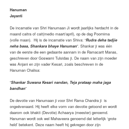
Hanuman
Jayanti
De incarnatie van Shri Hanumaan Ji wordt jaarlijks herdacht in de
maand caitra of cait(medio maart/april), op de dag Poornima
(volle maan). Hij is de incarnatie van Shiva: “
Rudra deha tadjie
neha basa, Shankara bhaye Hanuman
”. Shankar ji was één
van de eerste die een gedaante aannam in de Ramacarit Manas,
geschreven door Goswami Tulsidas ji. De naam van zijn moeder
was Anjani en zijn vader Kesari, zoals beschreven in de
Hanuman Chalisa:
“
Shankar Suwana Kesari nandan, Teja prataap maha jaga
bandhan
”
De devotie van Hanumaan ji voor Shri Rama Chandra ji is
ongeëvenaard. Hij heeft elke vorm van devotie getoond en wordt
daarom ook bhakti (Devotie) Achaarya (meester) genoemd.
Hanuman wordt ook wel Mahaveera genoemd dat letterlijk ‘grote
held’ betekent. Deze naam heeft hij gekregen door zijn