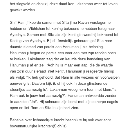
het slagveld en dankzij deze daad kon Lakshman weer tot leven
gewekt worden.
Shri Ram ji keerde samen met Sita ji na Ravan verslagen te
hebben en Vibhishan tot koning bekroond te hebben terug naar
Ayodhya. Samen met Sita als zijn koningin werd hij bekroond tot
Koning van Ayodhya. Bij dit feestelijk gebeuren gaf Sita haar
duurste sieraad van parels aan Hanuman ji als beloning.
Hanuman ji begon de parels een voor een met zijn tanden open
te breken. Lakshman zag dat en keurde deze handeling van
Hanuman ji af en zei: “Ach hij is maar een aap, die de waarde
van zo’n duur sieraad niet kent”. Hanuman ji reageerde hierop
als volgt: “Ik heb gehoord, dat Ram in alle wezens en voorwerpen
aanwezig is, Daarom kijk ik of hij ook in deze glinsterende
steentjes aanwezig is”. Lakshman vroeg hem toen met klem:”Is
Ram ook in jouw hart aanwezig?”. Hanuman antwoordde zonder
te aarzelen:”Ja!”. Hij scheurde zijn borst met zijn scherpe nagels
open en liet Ram en Sita in zijn hart zien.
Behalve over lichamelijke kracht beschikte hij ook over acht
bovennatuurlijke krachten(Sidhi’s):