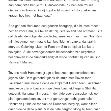
aan hem; “Wie ben je?”. Hij antwoordde: “Ik ben een trouwe
dienaar van Ram en in zijn opdracht moest ik Sita zoeken en
vragen hoe het met haar gaat”.
Sita gaf aan Hanuman een gouden haargesp, die hij mee moest
nemen voor Ram, als teken dat hij, Sita levend had ontmoet. Sita
gaf daarbij de volgende boodschap mee voor haar man: “Als Ram
mij niet binnen een maand kan bevrijden uit Lanka, dan zal ik
sterven. Gelukkig lukte het Ram om Sita op tijd uit Lanka te
bevrijden. Al de bovengenoemde heldendaden zijn uitgebreid
beschreven in de Sundarkaand(het vijfde hoofdstuk) van de Shri
Ramcarit Manas.
Tevens heeft Hanumaanji zijn onbaatzuchtige dienstbaarheid
jegens Shri Ram getoond tijdens de strijd met Ravan toen
Lakshman sneuvelde tijdens de strijd met Ravan toen Lakshman
sneuvelde zijn onbaatzuchtige dienstbaarheid jegens Shri Ram
getoond. Hanuman ji moest, in der tijde voor zonsopkomst, een
plant genaamd sanjeevani met genezingskracht gaan halen.
Hanuman ji tilde de top van de Dronancal berg op, want alleen
daar groeide deze plant. Met de hele bergtop vloog hij toen naar