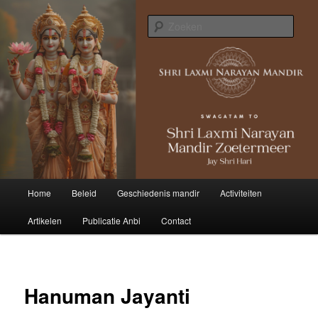
Zoek
Hoofdmenu
Home
Beleid
Geschiedenis mandir
Activiteiten
Spring
Artikelen
Publicatie Anbi
Contact
naar
de
primaire
Hanuman Jayanti
inhoud