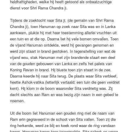
heldhaftigheden, welke hij heeft getoond als onbaatzuchtige
dienst voor Shri Rama Chandra ji.
Tijdens de zoektocht naar Sita ji, (de gemalin van Shri Rama
Chandra ji), toen Hanuman op zoek naar Sita was en in Lanka
aankwam, plukte hij met haar toestemming allerlei vruchten uit
een tuin en at die op. Daarna liet hij vele bomen omvallen. Toen
de vijand Hanuman ontdekte, werd hij gevangen genomen en
werd zijn staart in brand gestoken. In tegenstelling van wat de
vijand wou, stak Hanuman met zijn brandende staart een deel
van de gouden gebouwen van Lanka en zelfs het paleis van
Koning Ravan in brand. Hij bluste toen zijn staart in de zee.
Daarna keerde hij naar Sita terug. De plaats waar Sita verbleef,
heette Ashok-vatika (letterlijk vertaald; een tuin die geen verdriet
kent). Hij klom in de boom waaronder Sita verdrietig was. Zij
dacht slechts aan Ram en was bezig zijn naam in een gebed te
noemen.
Uit die boom liet Hanuman een gouden ring met de naam van
Ram erin gegraveerd in de schoot van Sita vallen. Toen zij die
ring herkende, werd ze blij en keek rond waar de ring vandaan
kwam. Hanuman kwam toen tevoorschijn. Sita schrok en vroeg