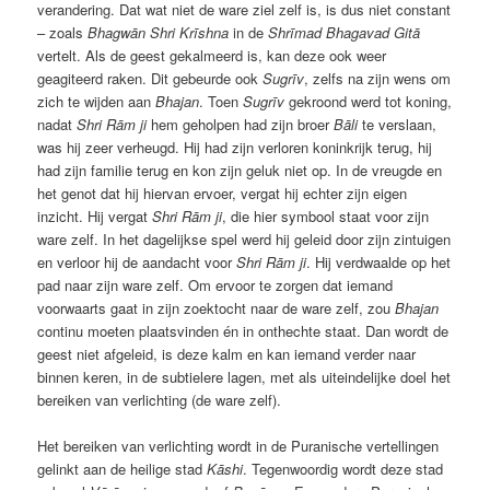
verandering. Dat wat niet de ware ziel zelf is, is dus niet constant
– zoals
Bhagwān Shri Krīshna
in de
Shrīmad Bhagavad Gitā
vertelt. Als de geest gekalmeerd is, kan deze ook weer
geagiteerd raken. Dit gebeurde ook
Sugrīv
, zelfs na zijn wens om
zich te wijden aan
Bhajan
. Toen
Sugrīv
gekroond werd tot koning,
nadat
Shri Rām ji
hem geholpen had zijn broer
Bāli
te verslaan,
was hij zeer verheugd. Hij had zijn verloren koninkrijk terug, hij
had zijn familie terug en kon zijn geluk niet op. In de vreugde en
het genot dat hij hiervan ervoer, vergat hij echter zijn eigen
inzicht. Hij vergat
Shri Rām ji
, die hier symbool staat voor zijn
ware zelf. In het dagelijkse spel werd hij geleid door zijn zintuigen
en verloor hij de aandacht voor
Shri Rām ji
. Hij verdwaalde op het
pad naar zijn ware zelf. Om ervoor te zorgen dat iemand
voorwaarts gaat in zijn zoektocht naar de ware zelf, zou
Bhajan
continu moeten plaatsvinden én in onthechte staat. Dan wordt de
geest niet afgeleid, is deze kalm en kan iemand verder naar
binnen keren, in de subtielere lagen, met als uiteindelijke doel het
bereiken van verlichting (de ware zelf).
Het bereiken van verlichting wordt in de Puranische vertellingen
gelinkt aan de heilige stad
Kāshi
. Tegenwoordig wordt deze stad