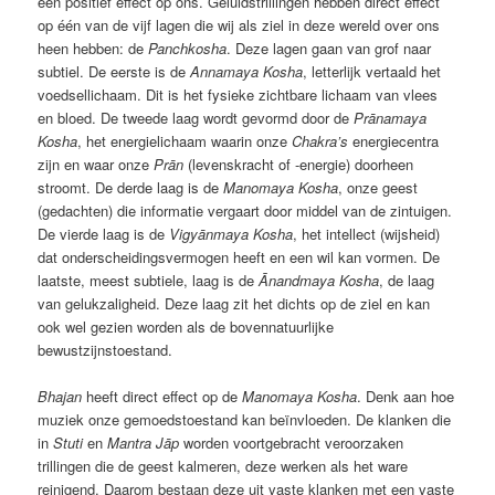
een positief effect op ons. Geluidstrillingen hebben direct effect
op één van de vijf lagen die wij als ziel in deze wereld over ons
heen hebben: de
Panchkosha
. Deze lagen gaan van grof naar
subtiel. De eerste is de
Annamaya Kosha
, letterlijk vertaald het
voedsellichaam. Dit is het fysieke zichtbare lichaam van vlees
en bloed. De tweede laag wordt gevormd door de
Prānamaya
Kosha
, het energielichaam waarin onze
Chakra’s
energiecentra
zijn en waar onze
Prān
(levenskracht of -energie) doorheen
stroomt. De derde laag is de
Manomaya Kosha
, onze geest
(gedachten) die informatie vergaart door middel van de zintuigen.
De vierde laag is de
Vigyānmaya Kosha
, het intellect (wijsheid)
dat onderscheidingsvermogen heeft en een wil kan vormen. De
laatste, meest subtiele, laag is de
Ānandmaya Kosha
, de laag
van gelukzaligheid. Deze laag zit het dichts op de ziel en kan
ook wel gezien worden als de bovennatuurlijke
bewustzijnstoestand.
Bhajan
heeft direct effect op de
Manomaya Kosha
. Denk aan hoe
muziek onze gemoedstoestand kan beïnvloeden. De klanken die
in
Stuti
en
Mantra Jāp
worden voortgebracht veroorzaken
trillingen die de geest kalmeren, deze werken als het ware
reinigend. Daarom bestaan deze uit vaste klanken met een vaste