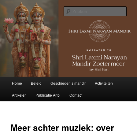
Zoek
Hoofdmenu
Home
Beleid
Geschiedenis mandir
Activiteiten
Spring
Artikelen
Publicatie Anbi
Contact
naar
de
primaire
Meer achter muziek: over
inhoud