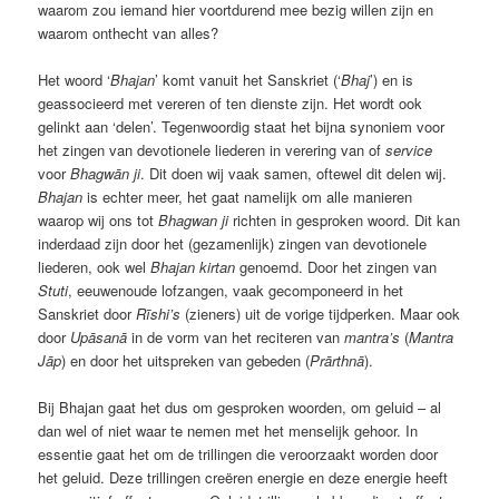
waarom zou iemand hier voortdurend mee bezig willen zijn en
waarom onthecht van alles?
Het woord ‘
Bhajan
’ komt vanuit het Sanskriet (‘
Bhaj
’) en is
geassocieerd met vereren of ten dienste zijn. Het wordt ook
gelinkt aan ‘delen’. Tegenwoordig staat het bijna synoniem voor
het zingen van devotionele liederen in verering van of
service
voor
Bhagwān ji
. Dit doen wij vaak samen, oftewel dit delen wij.
Bhajan
is echter meer, het gaat namelijk om alle manieren
waarop wij ons tot
Bhagwan
ji
richten in gesproken woord. Dit kan
inderdaad zijn door het (gezamenlijk) zingen van devotionele
liederen, ook wel
Bhajan
kirtan
genoemd. Door het zingen van
Stuti
, eeuwenoude lofzangen, vaak gecomponeerd in het
Sanskriet door
Rīshi’s
(zieners) uit de vorige tijdperken. Maar ook
door
Upāsanā
in de vorm van het reciteren van
mantra’s
(
Mantra
Jāp
) en door het uitspreken van gebeden (
Prārthnā
).
Bij Bhajan gaat het dus om gesproken woorden, om geluid – al
dan wel of niet waar te nemen met het menselijk gehoor. In
essentie gaat het om de trillingen die veroorzaakt worden door
het geluid. Deze trillingen creëren energie en deze energie heeft