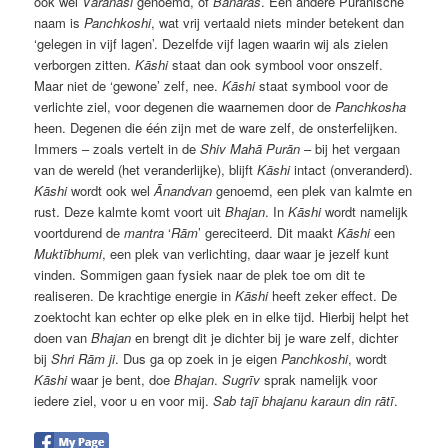
ook wel
Vārānasi
genoemd, of
Banāras
. Een andere Puranische
naam is
Panchkoshi
, wat vrij vertaald niets minder betekent dan
‘gelegen in vijf lagen’. Dezelfde vijf lagen waarin wij als zielen
verborgen zitten.
Kāshi
staat dan ook symbool voor onszelf.
Maar niet de ‘gewone’ zelf, nee.
Kāshi
staat symbool voor de
verlichte ziel, voor degenen die waarnemen door de
Panchkosha
heen. Degenen die één zijn met de ware zelf, de onsterfelijken.
Immers – zoals vertelt in de
Shiv Mahā Purān
– bij het vergaan
van de wereld (het veranderlijke), blijft
Kāshi
intact (onveranderd).
Kāshi
wordt ook wel
Ānandvan
genoemd, een plek van kalmte en
rust. Deze kalmte komt voort uit
Bhajan
. In
Kāshi
wordt namelijk
voortdurend de
mantra
‘
Rām
’ gereciteerd. Dit maakt
Kāshi
een
Muktībhumi
, een plek van verlichting, daar waar je jezelf kunt
vinden. Sommigen gaan fysiek naar de plek toe om dit te
realiseren. De krachtige energie in
Kāshi
heeft zeker effect. De
zoektocht kan echter op elke plek en in elke tijd. Hierbij helpt het
doen van
Bhajan
en brengt dit je dichter bij je ware zelf, dichter
bij
Shri Rām ji
. Dus ga op zoek in je eigen
Panchkoshi
, wordt
Kāshi
waar je bent, doe
Bhajan
.
Sugrīv
sprak namelijk voor
iedere ziel, voor u en voor mij.
Sab tajī bhajanu karaun din rātī
.