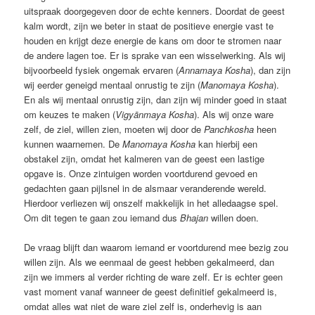
uitspraak doorgegeven door de echte kenners. Doordat de geest
kalm wordt, zijn we beter in staat de positieve energie vast te
houden en krijgt deze energie de kans om door te stromen naar
de andere lagen toe. Er is sprake van een wisselwerking. Als wij
bijvoorbeeld fysiek ongemak ervaren (
Annamaya Kosha
), dan zijn
wij eerder geneigd mentaal onrustig te zijn (
Manomaya Kosha
).
En als wij mentaal onrustig zijn, dan zijn wij minder goed in staat
om keuzes te maken (
Vigyānmaya Kosha
). Als wij onze ware
zelf, de ziel, willen zien, moeten wij door de
Panchkosha
heen
kunnen waarnemen. De
Manomaya Kosha
kan hierbij een
obstakel zijn, omdat het kalmeren van de geest een lastige
opgave is. Onze zintuigen worden voortdurend gevoed en
gedachten gaan pijlsnel in de alsmaar veranderende wereld.
Hierdoor verliezen wij onszelf makkelijk in het alledaagse spel.
Om dit tegen te gaan zou iemand dus
Bhajan
willen doen.
De vraag blijft dan waarom iemand er voortdurend mee bezig zou
willen zijn. Als we eenmaal de geest hebben gekalmeerd, dan
zijn we immers al verder richting de ware zelf. Er is echter geen
vast moment vanaf wanneer de geest definitief gekalmeerd is,
omdat alles wat niet de ware ziel zelf is, onderhevig is aan