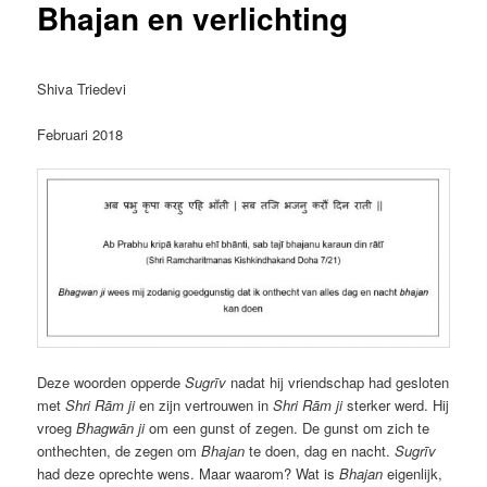
Bhajan en verlichting
Shiva Triedevi
Februari 2018
Deze woorden opperde
Sugrīv
nadat hij vriendschap had gesloten
met
Shri Rām ji
en zijn vertrouwen in
Shri Rām ji
sterker werd. Hij
vroeg
Bhagwān ji
om een gunst of zegen. De gunst om zich te
onthechten, de zegen om
Bhajan
te doen, dag en nacht.
Sugrīv
had deze oprechte wens. Maar waarom? Wat is
Bhajan
eigenlijk,